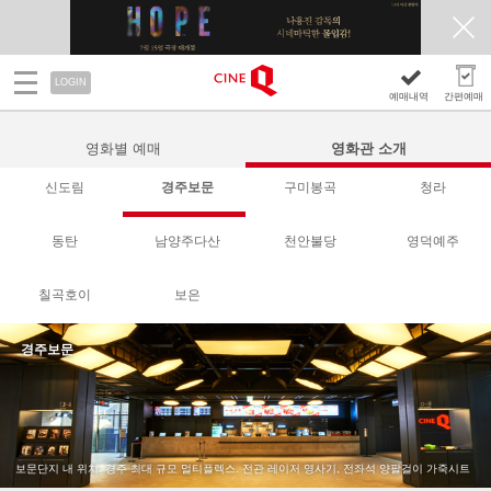
LOGIN
예매내역
간편예매
영화별 예매
영화관 소개
신도림
경주보문
구미봉곡
청라
동탄
남양주다산
천안불당
영덕예주
칠곡호이
보은
경주보문
보문단지 내 위치. 경주 최대 규모 멀티플렉스. 전관 레이저 영사기, 전좌석 양팔걸이 가죽시트