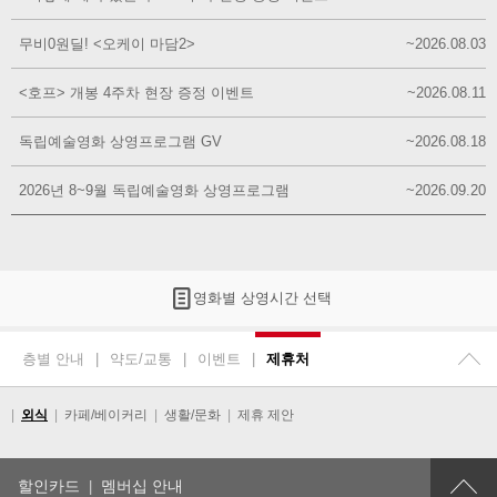
무비0원딜! <오케이 마담2>
~2026.08.03
<호프> 개봉 4주차 현장 증정 이벤트
~2026.08.11
독립예술영화 상영프로그램 GV
~2026.08.18
2026년 8~9월 독립예술영화 상영프로그램
~2026.09.20
영화별 상영시간 선택
층별 안내
|
약도/교통
|
이벤트
|
제휴처
|
외식
|
카페/베이커리
|
생활/문화
|
제휴 제안
할인카드
멤버십 안내