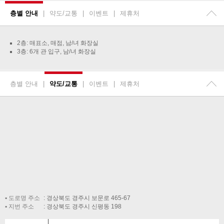
층별 안내
|
약도/교통
|
이벤트
|
제휴처
2층: 매표소, 매점, 남/녀 화장실
3층: 6개 관 입구, 남/녀 화장실
층별 안내
|
약도/교통
|
이벤트
|
제휴처
도로명 주소
경상북도 경주시 보문로 465-67
지번 주소
경상북도 경주시 신평동 198