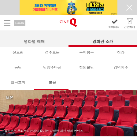
LOGIN
예매내역
간편예매
영화별 예매
영화관 소개
신도림
경주보문
구미봉곡
청라
동탄
남양주다산
천안불당
영덕예주
칠곡호이
보은
보은
결초보은 문화누리관에서 즐기는 다양한 최신 영화 컨텐츠