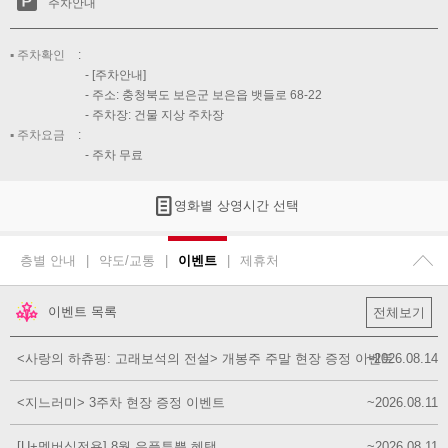
주차안내
주차확인
[주차안내]
주소: 충청북도 보은군 보은읍 뱃들로 68-22
주차장: 건물 지상 주차장
주차요금
주차 무료
영화별 상영시간 선택
층별 안내
|
약도/교통
|
이벤트
|
제휴처
이벤트 목록
전체보기
<사랑의 하츄핑: 고래보석의 전설> 개봉주 주말 현장 증정 이벤트
~2026.08.14
<지느러미> 3주차 현장 증정 이벤트
~2026.08.11
[U+멤버십전용] 8월 유플투쁠 혜택
~2026.08.11