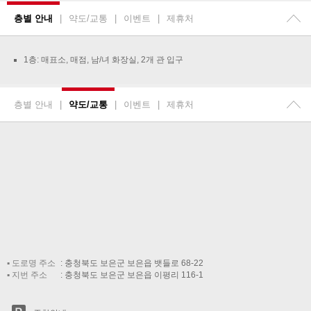
층별 안내
|
약도/교통
|
이벤트
|
제휴처
1층: 매표소, 매점, 남/녀 화장실, 2개 관 입구
층별 안내
|
약도/교통
|
이벤트
|
제휴처
도로명 주소
충청북도 보은군 보은읍 뱃들로 68-22
지번 주소
충청북도 보은군 보은읍 이평리 116-1