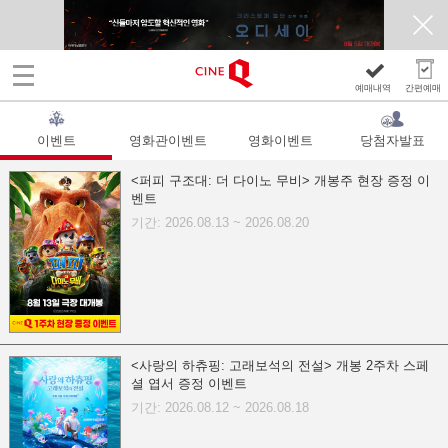
예매내역
간편예매
이벤트
영화관이벤트
영화이벤트
당첨자발표
<퍼피 구조대: 더 다이노 무비> 개봉주 현장 증정 이
벤트
기간: 2026.08.13 ~ 2026.08.20
<사랑의 하츄핑: 고래보석의 전설> 개봉 2주차 스페
셜 엽서 증정 이벤트
기간: 2026.08.12 ~ 2026.08.18