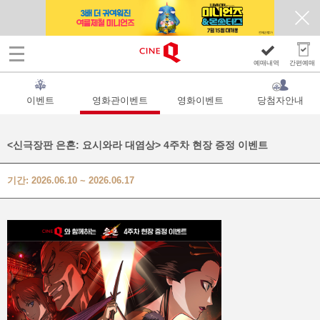
예매내역
간편예매
이벤트
영화관이벤트
영화이벤트
당첨자안내
<신극장판 은혼: 요시와라 대염상> 4주차 현장 증정 이벤트
기간: 2026.06.10 ~ 2026.06.17