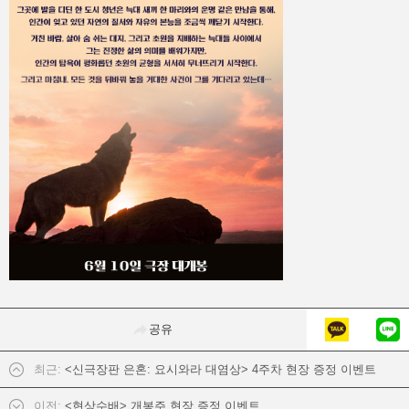
공유
최근:
<신극장판 은혼: 요시와라 대염상> 4주차 현장 증정 이벤트
이전:
<현상수배> 개봉주 현장 증정 이벤트